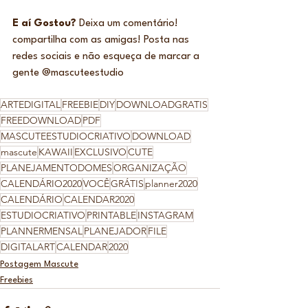
E aí Gostou?
 Deixa um comentário! 
compartilha com as amigas! Posta nas 
redes sociais e não esqueça de marcar a 
gente @mascuteestudio
ARTEDIGITAL
FREEBIE
DIY
DOWNLOADGRATIS
FREEDOWNLOAD
PDF
MASCUTEESTUDIOCRIATIVO
DOWNLOAD
mascute
KAWAII
EXCLUSIVO
CUTE
PLANEJAMENTODOMES
ORGANIZAÇÃO
CALENDÁRIO2020
VOCÊ
GRÁTIS
planner2020
CALENDÁRIO
CALENDAR2020
ESTUDIOCRIATIVO
PRINTABLE
INSTAGRAM
PLANNERMENSAL
PLANEJADOR
FILE
DIGITALART
CALENDAR
2020
Postagem Mascute
Freebies