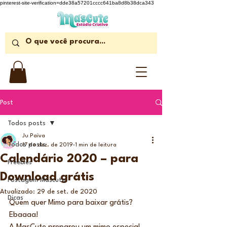
pinterest-site-verification=dde38a57201cccc641ba8d8b38dca343
Post
Todos posts
Ju Paìva
Todos posts
17 de dez. de 2019
1 min de leitura
Calendário 2020 – para
Freebies
Download grátis
Postagem Mascute
Atualizado:
29 de set. de 2020
Dicas
Quem quer Mimo para baixar grátis? 
Ebaaaa!