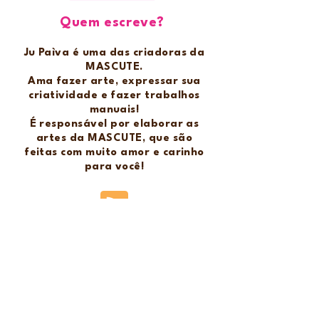
Quem escreve?
Ju Paìva é uma das criadoras da
MASCUTE.
Ama fazer arte, expressar sua
criatividade e fazer trabalhos
manuais!
É responsável por elaborar as
artes da MASCUTE, que são
feitas com muito amor e carinho
para você!
Arquivos digitais AGENDAS
2025 - para imprimir e
encadernar
16 de ago. de 2024