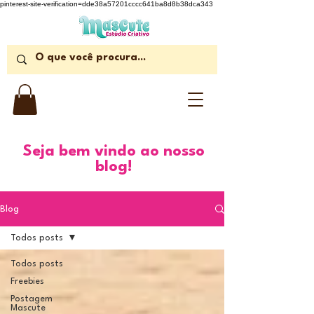
pinterest-site-verification=dde38a57201cccc641ba8d8b38dca343
Seja bem vindo ao nosso
blog!
Blog
Todos posts
Todos posts
Freebies
Postagem
Mascute