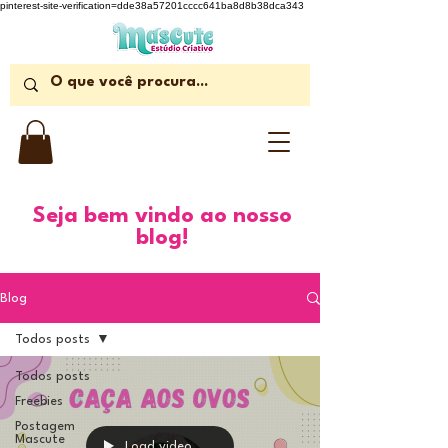
pinterest-site-verification=dde38a57201cccc641ba8d8b38dca343
Seja bem vindo ao nosso
blog!
Blog
Todos posts
Todos posts
Freebies
Postagem
Mascute
Load video