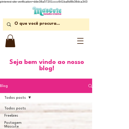
pinterest-site-verification=dde38a57201cccc641ba8d8b38dca343
Seja bem vindo ao nosso
blog!
Blog
Todos posts
Todos posts
Freebies
Postagem
Mascute