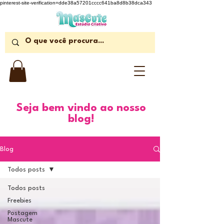
pinterest-site-verification=dde38a57201cccc641ba8d8b38dca343
Seja bem vindo ao nosso
blog!
Blog
Todos posts
Todos posts
Freebies
Postagem
Mascute