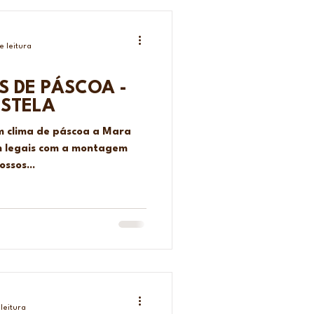
e leitura
 DE PÁSCOA -
ISTELA
m clima de páscoa a Mara
em legais com a montagem
ssos...
leitura