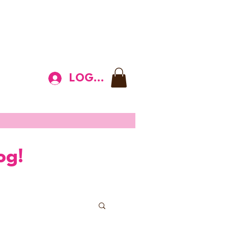
LOGIN
og!