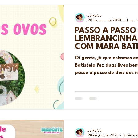
Ju Paìva
20 de mar. de 2024
1 min d
PASSO A PASSO
LEMBRANCINHAS
COM MARA BAT
Oi gente, já que estamos e
Batistela fez duas lives b
passo a passo de dois dos no
Ju Paìva
28 de jul. de 2021
2 min de 