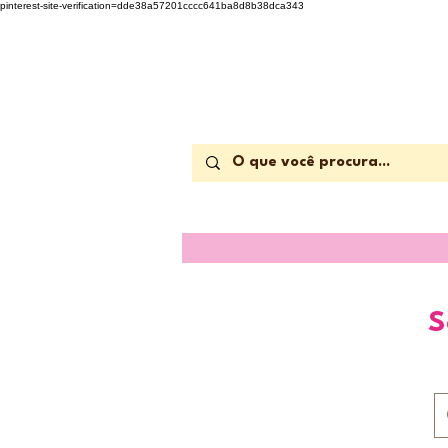
pinterest-site-verification=dde38a57201cccc641ba8d8b38dca343
S