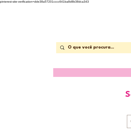
pinterest-site-verification=dde38a57201cccc641ba8d8b38dca343
S