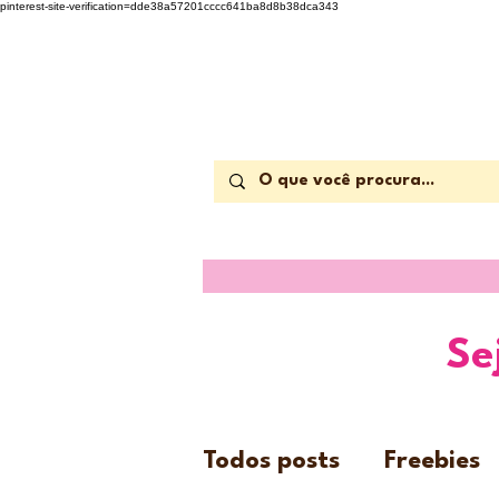
pinterest-site-verification=dde38a57201cccc641ba8d8b38dca343
Se
Todos posts
Freebies