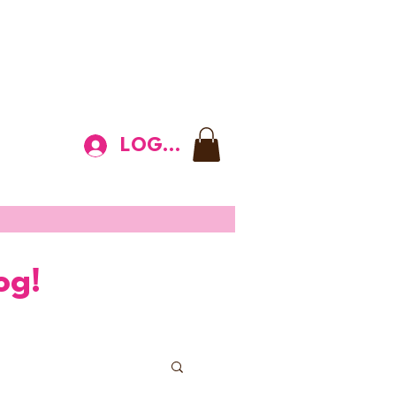
LOGIN
og!