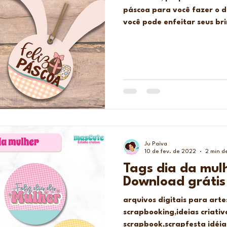
páscoa para você fazer o d
você pode enfeitar seus bri
Ju Paìva
10 de fev. de 2022
2 min de
Tags dia da mul
Download grátis
arquivos digitais para art
scrapbooking,ideias criati
scrapbook,scrapfesta idéias,