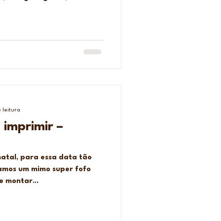
 leitura
imprimir –
natal, para essa data tão
amos um mimo super fofo
e montar...