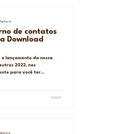
leitura
rno de contatos
ara Download
r o lançamento da nossa
neutros 2022, nos
te para você ter...
leitura