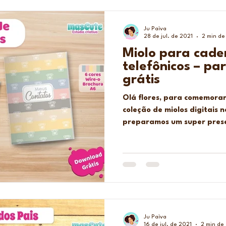
Ju Paìva
28 de jul. de 2021
2 min de 
Miolo para cade
telefônicos – p
grátis
Olá flores, para comemora
coleção de miolos digitais 
preparamos um super presen
Ju Paìva
16 de jul. de 2021
2 min de 