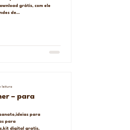
ownload grátis, com ele
ndes de...
 leitura
her – para
esanato,ideias para
vas para
kit digital gratis,