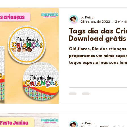
Ju Paìva
28 de set. de 2022
2 min d
Tags dia das Cr
Download grátis
Olá flores, Dia das criança
preparamos um mimo super fof
toque especial nas suas lem
Ju Paìva