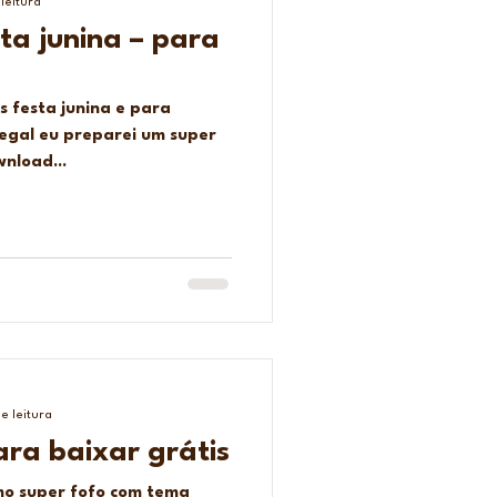
leitura
ta junina – para
s festa junina e para
egal eu preparei um super
nload...
e leitura
ara baixar grátis
mo super fofo com tema