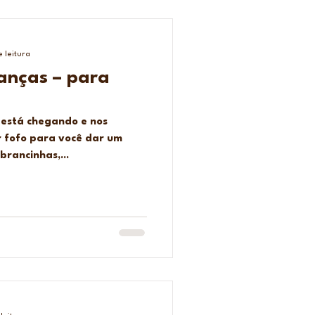
e leitura
ianças – para
s está chegando e nos
o para você dar um
brancinhas,...