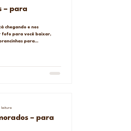
s – para
está chegando e nos
fofo para você baixar,
brancinhas para...
 leitura
morados – para