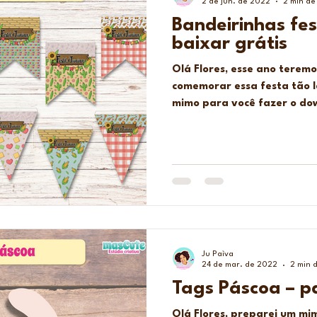
2 de jun. de 2022
2 min de 
Bandeirinhas fes
baixar grátis
Olá Flores, esse ano teremo
comemorar essa festa tão l
mimo para você fazer o dow
Ju Paìva
24 de mar. de 2022
2 min d
Tags Páscoa – p
Olá Flores, preparei um mi