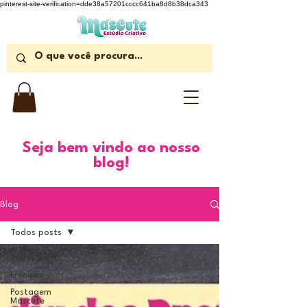
pinterest-site-verification=dde38a57201cccc641ba8d8b38dca343
Seja bem vindo ao nosso
blog!
Blog
Todos posts
Todos posts
Freebies
Postagem
Mascute