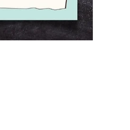
Ju Paìva
1 de set. de 2021
2 min de leitura
Tags dia dos Professores – para
Download grátis
Olá flores, está chegando o dia dos
professores e para homenagear esses
profissionais maravilhosos, nos preparamos
um mimo super fofo...