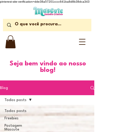
pinterest-site-verification=dde38a57201cccc641ba8d8b38dca343
Seja bem vindo ao nosso
blog!
Blog
Todos posts
Todos posts
Freebies
Postagem
Mascute