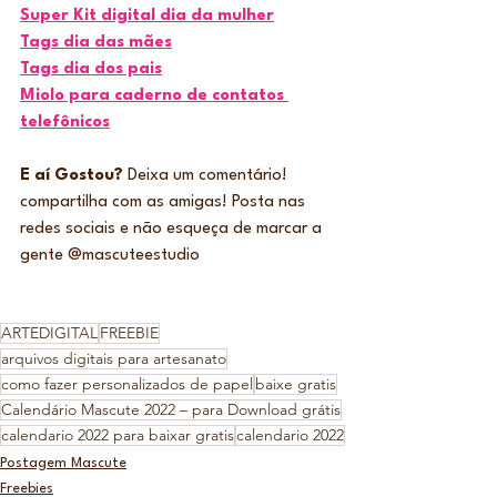
Super Kit digital dia da mulher
Tags dia das mães
Tags dia dos pais
Miolo para caderno de contatos 
telefônicos
E aí Gostou?
 Deixa um comentário! 
compartilha com as amigas! Posta nas 
redes sociais e não esqueça de marcar a 
gente @mascuteestudio
ARTEDIGITAL
FREEBIE
arquivos digitais para artesanato
como fazer personalizados de papel
baixe gratis
Calendário Mascute 2022 – para Download grátis
calendario 2022 para baixar gratis
calendario 2022
Postagem Mascute
Freebies