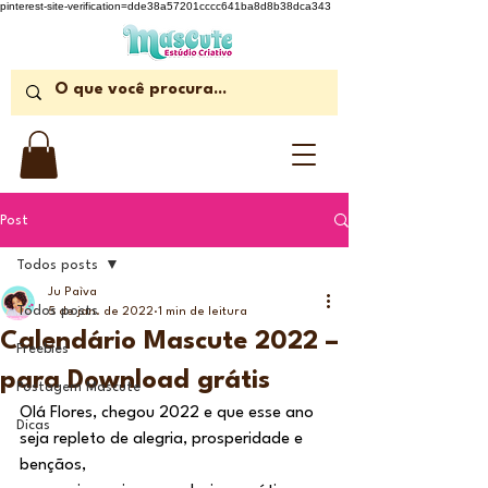
pinterest-site-verification=dde38a57201cccc641ba8d8b38dca343
Post
Todos posts
Ju Paìva
Todos posts
5 de jan. de 2022
1 min de leitura
Calendário Mascute 2022 –
Freebies
para Download grátis
Postagem Mascute
Olá Flores, chegou 2022 e que esse ano 
Dicas
seja repleto de alegria, prosperidade e 
bençãos,