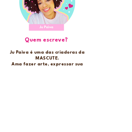
Quem escreve?
Ju Paìva é uma das criadoras da
MASCUTE.
Ama fazer arte, expressar sua
criatividade e fazer trabalhos
manuais!
É responsável por elaborar as
artes da MASCUTE, que são
feitas com muito amor e carinho
para você!
Arquivos digitais AGENDAS