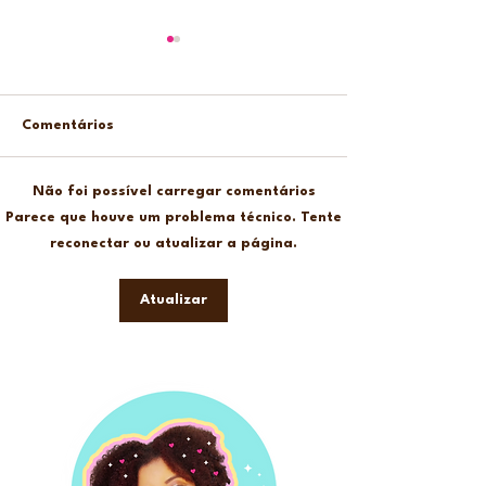
Comentários
Não foi possível carregar comentários
Tags dia dos Professores
Miolo para cade
Parece que houve um problema técnico. Tente
– para Download grátis
contatos telefôn
reconectar ou atualizar a página.
para Download 
Atualizar